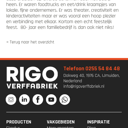
heen. Er waren foodtrucks en eet/drink kraampjes van
lokale, fijne ondernemers. Er was theater, creativiteit en
kinderactiviteiten maar er was vooral een hoop plezier
en verbinding met elkaar. Kortom een echt feestelijk
feest. 80- jaar een familiebedrijf is dan ook niet niks!
< Terug naar het overzicht
Telefoon 0255 54 84 48
Dokweg 40, 1976 CA, IJmuiden,
Nederland
info@rigoverffabriek.nl
PRODUCTEN
VAKGEBIEDEN
INSPIRATIE