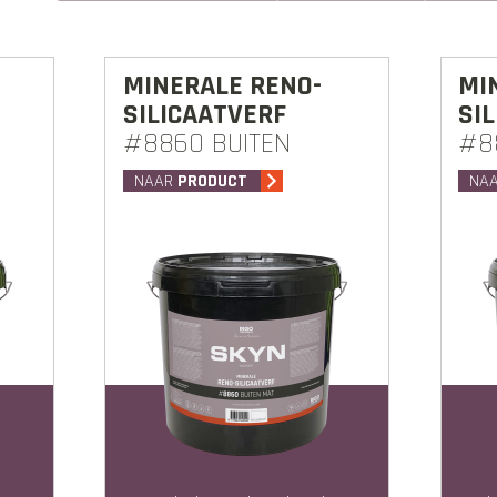
MINERALE RENO-
MI
SILICAATVERF
SI
#8860 BUITEN
#8
NAAR
PRODUCT
NA