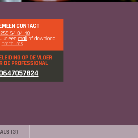
EMEEN CONTACT
0255 54 84 48
tuur een
mail
of download
e
brochures
ELEIDING OP DE VLOER
R DE PROFESSIONAL
0647057824
ALS (3)