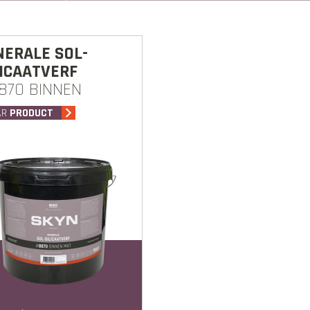
NERALE SOL-
LICAATVERF
870 BINNEN
AR
PRODUCT