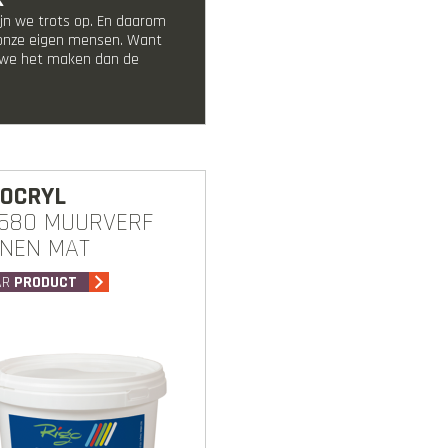
ijn we trots op. En daarom
 onze eigen mensen. Want
e we het maken dan de
GOCRYL
580 MUURVERF
NNEN MAT
AR
PRODUCT