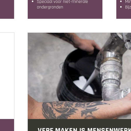
speciaal voor niet-minerale
M
ondergronden
B
VERF MAKEN IS MENSENWER