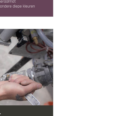
ineraalmat
ijzondere diepe kleuren
K