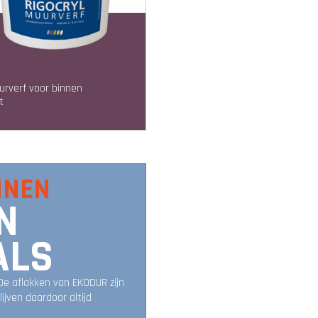
uurverf voor binnen
at
NNEN
N
ALS
 De aflakken van EKODUR zijn
ijven daardoor altijd