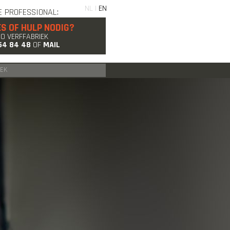
NL |
EN
E PROFESSIONAL:
ES OF HULP NODIG?
GO VERFFABRIEK
54 84 48
OF
MAIL