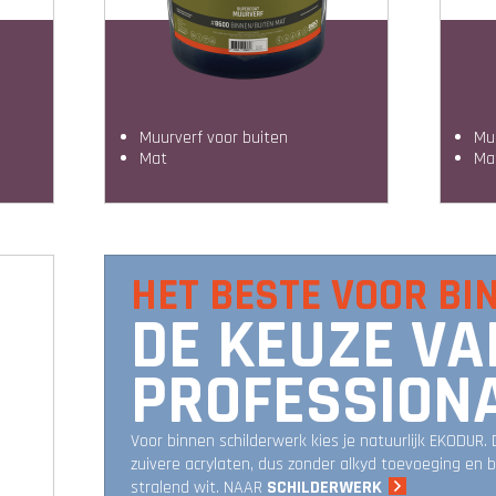
muurverf voor buiten
m
mat
m
HET BESTE VOOR BI
DE KEUZE VA
PROFESSION
Voor binnen schilderwerk kies je natuurlijk EKODUR.
zuivere acrylaten, dus zonder alkyd toevoeging en bl
stralend wit. NAAR
SCHILDERWERK