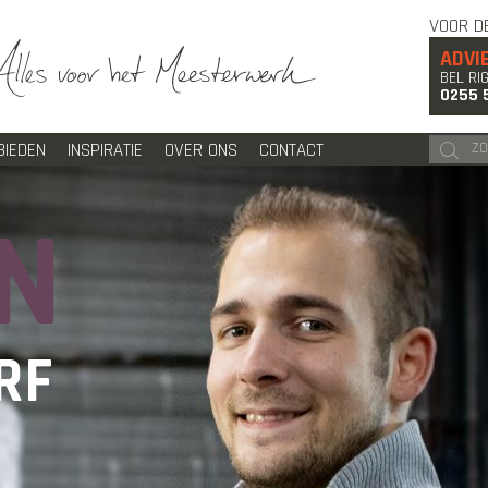
VOOR D
ADVI
BEL RI
0255 
BIEDEN
INSPIRATIE
OVER ONS
CONTACT
N
RF