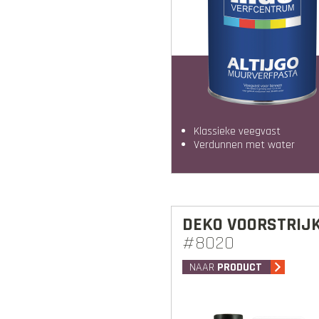
klassieke veegvast
verdunnen met water
DEKO VOORSTRIJ
#8020
NAAR
PRODUCT