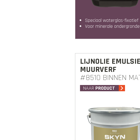
Speciaal waterglas-fixatief
voor minerale ondergronde
LIJNOLIE EMULSI
MUURVERF
#8510 BINNEN MA
NAAR
PRODUCT