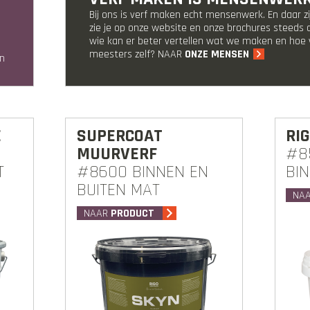
Bij ons is verf maken echt mensenwerk. En daar z
zie je op onze website en onze brochures steeds
wie kan er beter vertellen wat we maken en ho
meesters zelf? NAAR
ONZE MENSEN
n
E
SUPERCOAT
RI
MUURVERF
#8
T
#8600 BINNEN EN
BI
BUITEN MAT
NA
NAAR
PRODUCT