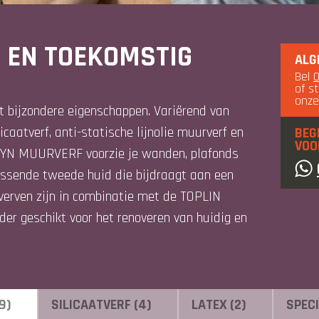
G EN TOEKOMSTIG
ALG
Bel
of s
onz
bijzondere eigenschappen. Variërend van
icaatverf, anti-statische lijnolie muurverf en
BEG
VOO
KYN MUURVERF voorzie je wanden, plafonds
assende tweede huid die bijdraagt aan een
verven zijn in combinatie met de TOPLIN
nder geschikt voor het renoveren van huidig en
9)
SILICAATVERF (4)
LATEX (2)
SPECI