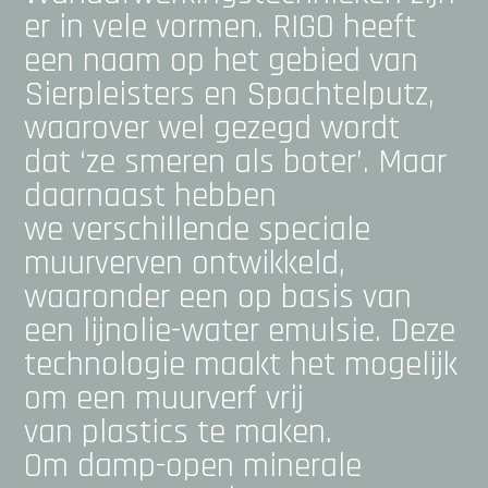
er in vele vormen. RIG
O heeft
een naam
op het gebied van
Sierpleisters en
Spachtelputz
,
waarover wel gezegd wordt
dat
‘z
e smeren als boter’.
Maar
daarnaast hebben
we
verschillende speciale
muurverven ontwikkeld,
waaronder een op basis van
een lijnolie-water
emulsie. Deze
technologie maakt het mogelijk
om een muurverf vrij
van
plastics te maken.
Om
damp-open minerale