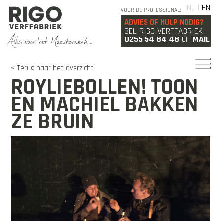
NL |
EN
VOOR DE PROFESSIONAL:
ADVIES OF HULP NODIG?
BEL RIGO VERFFABRIEK
0255 54 84 48
OF
MAIL
< Terug naar het overzicht
ROYLIEBOLLEN! TOON
EN MACHIEL BAKKEN
ZE BRUIN