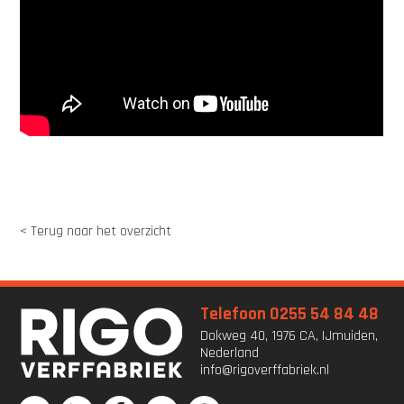
< Terug naar het overzicht
Telefoon 0255 54 84 48
Dokweg 40, 1976 CA, IJmuiden,
Nederland
info@rigoverffabriek.nl