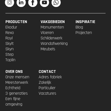
PRODUCTEN
VAKGEBIEDEN
INSPIRATIE
Ekodur
Monumenten
Blog
Rexo
Vloeren
Projecten
Royl
Schilderwerk
Skylt
Wandafwerking
Skyn
Meubels
Step
Toplin
OVER ONS
CONTACT
Onze mensen
Adres fabriek
Meesterwerk
Zakelijk
Echtheid
Particulier
3 generaties
Vacatures
Een fijne
omgeving