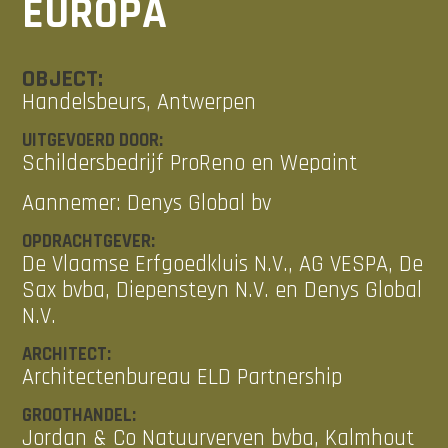
EUROPA
OBJECT:
Handelsbeurs, Antwerpen
UITGEVOERD DOOR:
Schildersbedrijf ProReno en Wepaint
Aannemer: Denys Global bv
OPDRACHTGEVER:
De Vlaamse Erfgoedkluis N.V., AG VESPA, De
Sax bvba, Diepensteyn N.V. en Denys Global
N.V.
ARCHITECT:
Architectenbureau ELD Partnership
GROOTHANDEL:
Jordan & Co Natuurverven bvba, Kalmhout