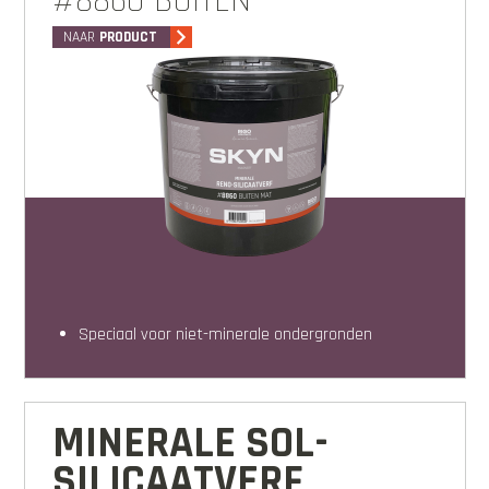
#8860 BUITEN
NAAR
PRODUCT
speciaal voor niet-minerale ondergronden
MINERALE SOL-
SILICAATVERF