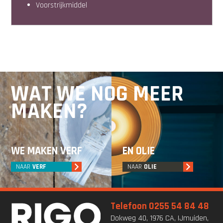
voorstrijkmiddel
WAT WE NOG MEER
MAKEN?
WE MAKEN VERF
EN OLIE
NAAR
VERF
NAAR
OLIE
Telefoon 0255 54 84 48
Dokweg 40, 1976 CA, IJmuiden,