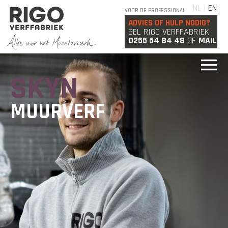
NL |
EN
VOOR DE PROFESSIONAL:
ADVIES OF HULP NODIG?
BEL RIGO VERFFABRIEK
0255 54 84 48
OF
MAIL
SKYN
MUURVERF