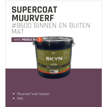
SUPERCOAT
MUURVERF
#8600 BINNEN EN BUITEN
MAT
NAAR
PRODUCT
muurverf voor buiten
mat