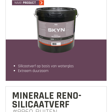
NAAR
PRODUCT
Silicaatverf op basis van waterglas
Extreem duurzaam
MINERALE RENO-
SILICAATVERF