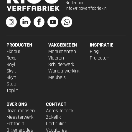
Nederland
info@rigoverffabriek.nl
PRODUCTEN
VAKGEBIEDEN
INSPIRATIE
Ekodur
Monumenten
Blog
Rexo
Vloeren
Projecten
Royl
Schilderwerk
Skylt
Wandafwerking
Skyn
Meubels
Step
Toplin
OVER ONS
CONTACT
Onze mensen
Adres fabriek
Meesterwerk
Zakelijk
Echtheid
Particulier
3 generaties
Vacatures