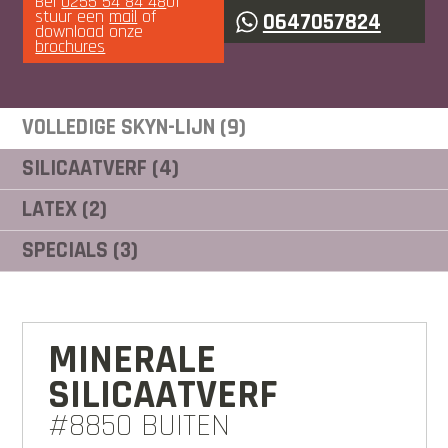
Bel
0255 54 84 48
of
stuur een
mail
of
0647057824
download onze
brochures
VOLLEDIGE SKYN-LIJN (9)
SILICAATVERF (4)
LATEX (2)
SPECIALS (3)
MINERALE
SILICAATVERF
#8850 BUITEN