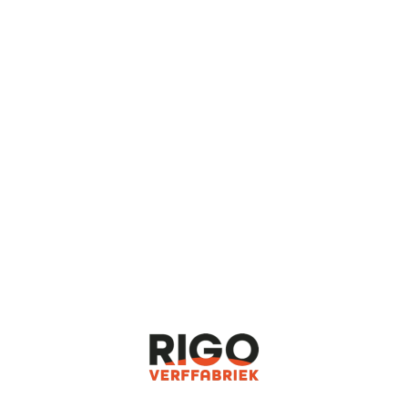
VOOR D
ADVI
BEL RI
0255 
IEDEN
INSPIRATIE
OVER ONS
CONTACT