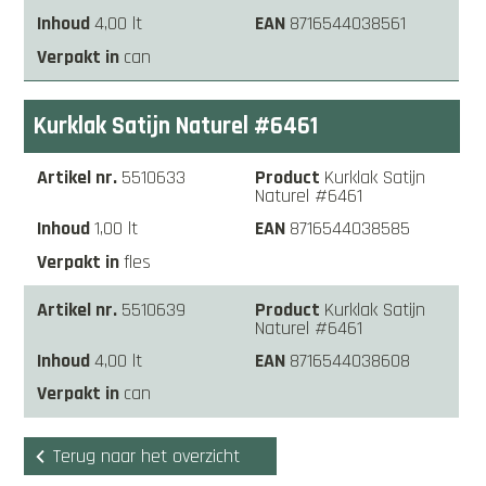
4,00 lt
8716544038561
can
Kurklak Satijn Naturel #6461
5510633
Kurklak Satijn
Naturel #6461
1,00 lt
8716544038585
fles
5510639
Kurklak Satijn
Naturel #6461
4,00 lt
8716544038608
can
Terug naar het overzicht