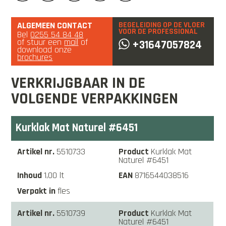
ALGEMEEN CONTACT
BEGELEIDING OP DE VLOER
VOOR DE PROFESSIONAL
Bel
0255 54 84 48
of stuur een
mail
of
+31647057824
download onze
brochures
VERKRIJGBAAR IN DE
VOLGENDE VERPAKKINGEN
Kurklak Mat Naturel #6451
5510733
Kurklak Mat
Naturel #6451
1,00 lt
8716544038516
fles
5510739
Kurklak Mat
Naturel #6451