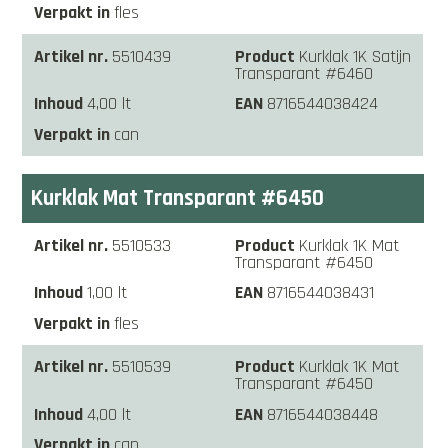
fles
5510439
Kurklak 1K Satijn
Transparant #6460
4,00 lt
8716544038424
can
Kurklak Mat Transparant #6450
5510533
Kurklak 1K Mat
Transparant #6450
1,00 lt
8716544038431
fles
5510539
Kurklak 1K Mat
Transparant #6450
4,00 lt
8716544038448
can