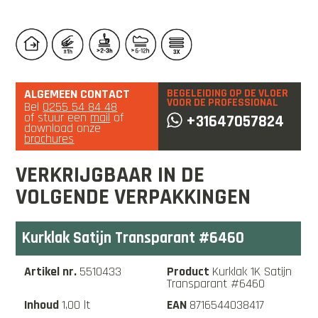
ALGEMEEN CONTACT
BEGELEIDING OP DE VLOER
VOOR DE PROFESSIONAL
Bel
0255 54 84 48
of stuur een
mail
of
+31647057824
download onze
brochures
VERKRIJGBAAR IN DE
VOLGENDE VERPAKKINGEN
Kurklak Satijn Transparant #6460
5510433
Kurklak 1K Satijn
Transparant #6460
1,00 lt
8716544038417