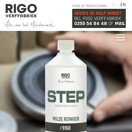
NL |
EN
VOOR DE PROFESSIONAL:
ADVIES OF HULP NODIG?
BEL RIGO VERFFABRIEK
0255 54 84 48
OF
MAIL