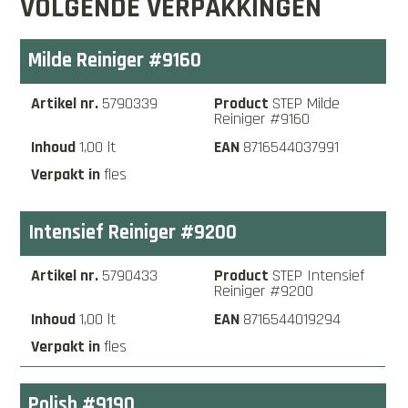
VOLGENDE VERPAKKINGEN
Milde Reiniger #9160
5790339
STEP Milde
Reiniger #9160
1,00 lt
8716544037991
fles
Intensief Reiniger #9200
5790433
STEP Intensief
Reiniger #9200
1,00 lt
8716544019294
fles
Polish #9190