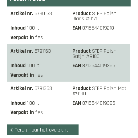
5790133
STEP Polish
Glans #9170
1,00 lt
8716544019218
fles
5791163
STEP Polish
Satijn #9180
1,00 lt
8716544019355
fles
5791363
STEP Polish Mat
#9190
1,00 lt
8716544019386
fles
Terug naar het overzicht