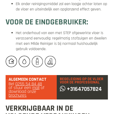
Elk ander reinigingsmiddel zal een laagje achter laten op
de vloer en uiteindelijk een opglanzend effect geven.
VOOR DE EINDGEBRUIKER:
Het onderhoud van een met STEP afgewerkte vloer is
verassend eenvoudig: regelmatig stofzuigen en dweilen
met een Milde Reiniger is bij normaal huishoudelijk
gebruik voldoende.
ALGEMEEN CONTACT
BEGELEIDING OP DE VLOER
VOOR DE PROFESSIONAL
Bel
0255 54 84 48
of stuur een
mail
of
+31647057824
download onze
brochures
VERKRIJGBAAR IN DE