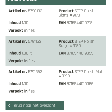
5790133
STEP Polish
Glans #9170
1,00 lt
8716544019218
fles
5791163
STEP Polish
Satijn #9180
1,00 lt
8716544019355
fles
5791363
STEP Polish Mat
#9190
1,00 lt
8716544019386
fles
Terug naar het overzicht