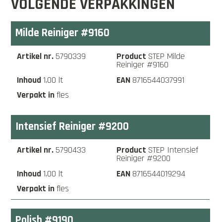
VOLGENDE VERPAKKINGEN
Milde Reiniger #9160
5790339
STEP Milde
Reiniger #9160
1,00 lt
8716544037991
fles
Intensief Reiniger #9200
5790433
STEP Intensief
Reiniger #9200
1,00 lt
8716544019294
fles
Polish #9190