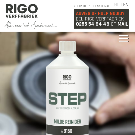
NL |
EN
VOOR DE PROFESSIONAL:
ADVIES OF HULP NODIG?
BEL RIGO VERFFABRIEK
0255 54 84 48
OF
MAIL