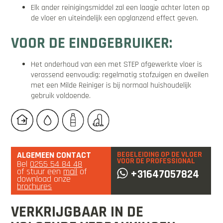
Elk ander reinigingsmiddel zal een laagje achter laten op
de vloer en uiteindelijk een opglanzend effect geven.
VOOR DE EINDGEBRUIKER:
Het onderhoud van een met STEP afgewerkte vloer is
verassend eenvoudig: regelmatig stofzuigen en dweilen
met een Milde Reiniger is bij normaal huishoudelijk
gebruik voldoende.
ALGEMEEN CONTACT
BEGELEIDING OP DE VLOER
VOOR DE PROFESSIONAL
Bel
0255 54 84 48
of stuur een
mail
of
+31647057824
download onze
brochures
VERKRIJGBAAR IN DE