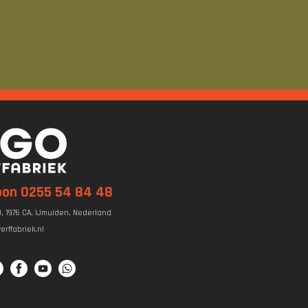
oon 0255 54 84 48
, 1976 CA, IJmuiden, Nederland
erffabriek.nl