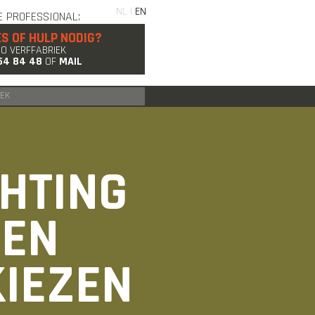
NL |
EN
E PROFESSIONAL:
ES OF HULP NODIG?
GO VERFFABRIEK
54 84 48
OF
MAIL
CHTING
 EN
KIEZEN