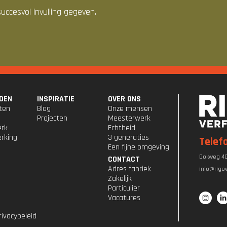
succesvol invulling gegeven.
DEN
INSPIRATIE
OVER ONS
ten
Blog
Onze mensen
Projecten
Meesterwerk
erk
Echtheid
rking
3 generaties
Telef
Een fijne omgeving
Dokweg 40
CONTACT
Adres fabriek
info@rigov
Zakelijk
Particulier
Vacatures
rivacybeleid