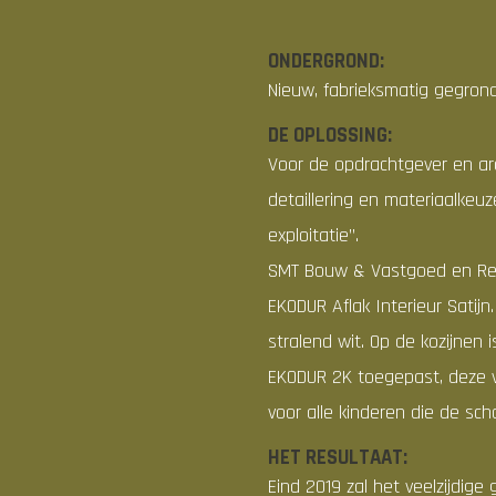
ONDERGROND:
Nieuw, fabrieksmatig gegron
DE OPLOSSING:
Voor de opdrachtgever en ar
detaillering en materiaalkeu
exploitatie”.
SMT Bouw & Vastgoed en Repa
EKODUR Aflak Interieur Satijn
stralend wit. Op de kozijnen
EKODUR 2K toegepast, deze ve
voor alle kinderen die de sc
HET RESULTAAT:
Eind 2019 zal het veelzijdi