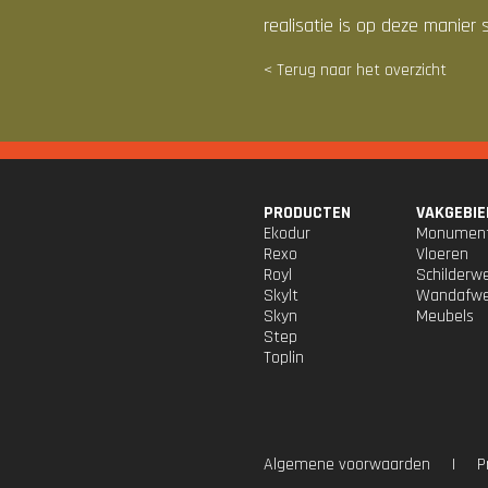
realisatie is op deze manier 
< Terug naar het overzicht
PRODUCTEN
VAKGEBIE
Ekodur
Monumen
Rexo
Vloeren
Royl
Schilderw
Skylt
Wandafwe
Skyn
Meubels
Step
Toplin
Algemene voorwaarden
|
P