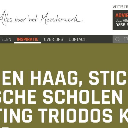
VOOR D
ADVI
BEL RI
0255 
IEDEN
INSPIRATIE
OVER ONS
CONTACT
DEN HAAG, STI
CHE SCHOLEN
TING TRIODOS 