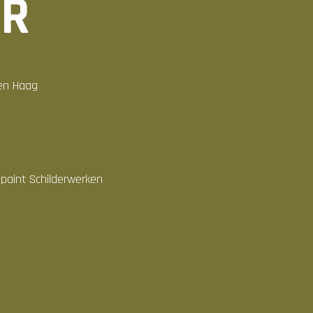
UR
Den Haag
aint Schilderwerken