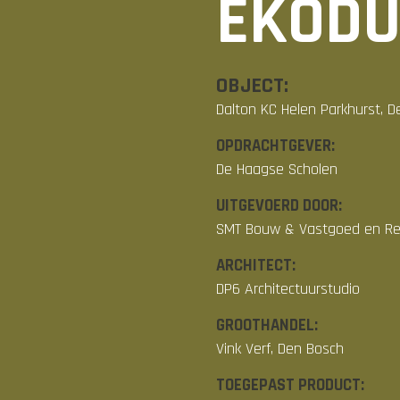
EKOD
OBJECT:
Dalton KC Helen Parkhurst, 
OPDRACHTGEVER:
De Haagse Scholen
UITGEVOERD DOOR:
SMT Bouw & Vastgoed en Rep
ARCHITECT:
DP6 Architectuurstudio
GROOTHANDEL:
Vink Verf, Den Bosch
TOEGEPAST PRODUCT: