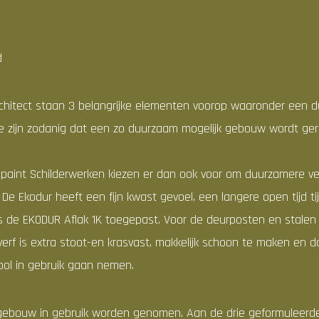
d
chitect staan 3 belangrijke elementen voorop waaronder een
ze zijn zodanig dat een zo duurzaam mogelijk gebouw wordt ger
int Schilderwerken kiezen er dan ook voor om duurzamere ver
. De Ekodur heeft een fijn kwast gevoel, een langere open tijd ti
 is de EKODUR Aflak 1K toegepast. Voor de deurposten en stale
rf is extra stoot-en krasvast, makkelijk schoon te maken en d
hool in gebruik gaan nemen.
ge gebouw in gebruik worden genomen. Aan de drie geformuleerd