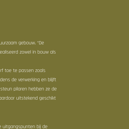
 duurzaam gebouw, “De
ealiseerd zowel in bouw als
f toe te passen zoals
jdens de verwerking en blijft
n steun pilaren hebben ze de
aardoor uitstekend geschikt
e uitgangspunten bij de