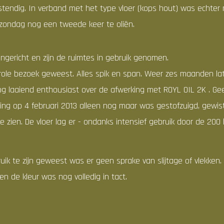
stendig. In verband met het type vloer (kops hout) was echte
zondag nog een tweede keer te oliën.
gericht en zijn de ruimtes in gebruik genomen.
role bezoek geweest. Alles spik en span. Weer zes maanden later
og laaiend enthousiast over de afwerking met ROYL OIL 2K . G
ring op 4 februari 2013 alleen nog maar was gestofzuigd, gewis
 te zien. De vloer lag er - ondanks intensief gebruik door de 2
ruik te zijn geweest was er geen sprake van slijtage of vlekken
n de kleur was nog volledig in tact.