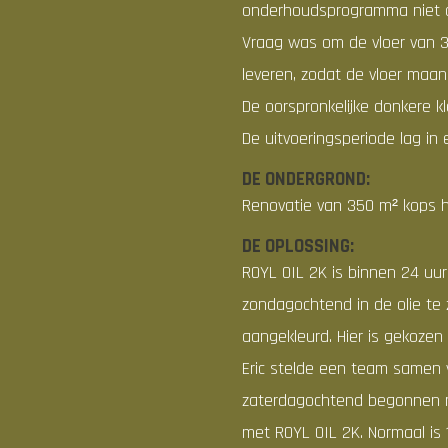
onderhoudsprogramma niet 
Vraag was om de vloer van 3
leveren, zodat de vloer ma
De oorspronkelijke donkere k
De uitvoeringsperiode lag i
DE ONDERGROND:
Renovatie van 350 m² kops hou
DE OPLOSSING:
ROYL OIL 2K is binnen 24 uur
zondagochtend in de olie te
aangekleurd. Hier is gekozen 
Eric stelde een team samen v
zaterdagochtend begonnen m
met ROYL OIL 2K. Normaal is