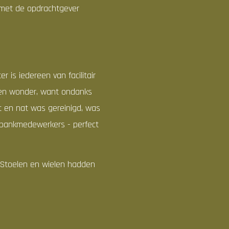
r met de opdrachtgever
 is iedereen van facilitair
een wonder, want ondanks
t en nat was gereinigd, was
00 bankmedewerkers - perfect
. Stoelen en wielen hadden