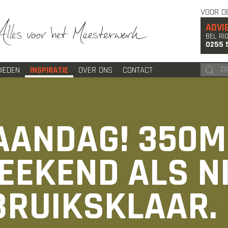
VOOR D
ADVI
BEL RI
0255 
IEDEN
INSPIRATIE
OVER ONS
CONTACT
AANDAG! 350M
EEKEND ALS N
BRUIKSKLAAR.