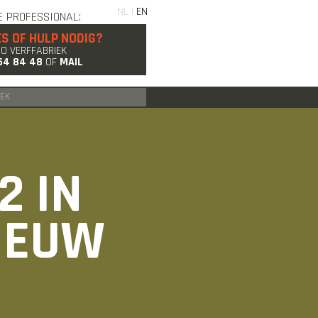
NL |
EN
E PROFESSIONAL:
ES OF HULP NODIG?
GO VERFFABRIEK
54 84 48
OF
MAIL
2 IN
IEUW