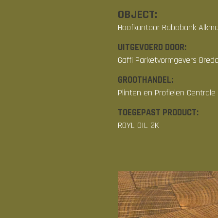
OBJECT:
Hoofkantoor Rabobank Alkmaa
UITGEVOERD DOOR:
Gaffi Parketvormgevers Bred
GROOTHANDEL:
Plinten en Profielen Centrale
TOEGEPAST PRODUCT:
ROYL OIL 2K