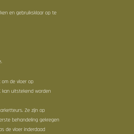
ken en gebruiksklaar op te
.
k om de vloer op
K kan uitstekend worden
arketteurs. Ze zijn op
erste behandeling gekregen
s de vloer inderdaad