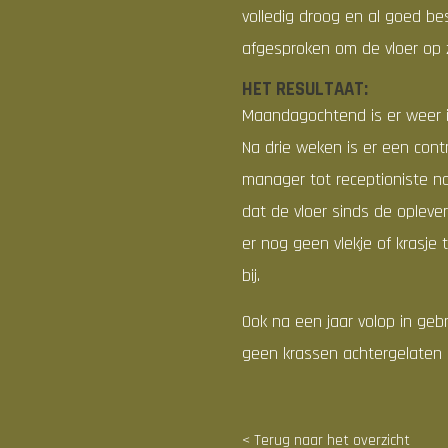
volledig droog en al goed be
afgesproken om de vloer op 
HET RESULTAAT:
Maandagochtend is er weer in
Na drie weken is er een cont
manager tot receptioniste n
dat de vloer sinds de opleve
er nog geen vlekje of krasje
bij.
Ook na een jaar volop in geb
geen krassen achtergelaten e
< Terug naar het overzicht