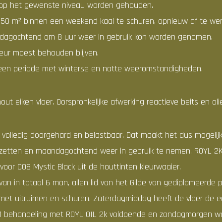
op het gewenste niveau worden gehouden.
50 m² binnen een weekend kaal te schuren, opnieuw af te wer
andagochtend om 8 uur weer in gebruik kon worden genomen.
leur moest behouden blijven.
n een periode met winterse en natte weeromstandigheden.
t eiken vloer. Oorspronkelijke afwerking reactieve beits en olie
 volledig doorgehard en belastbaar. Dat maakt het dus mogelij
 zetten en maandagochtend weer in gebruik te nemen. ROYL 2
voor C08 Mystic Black uit de houttinten kleurwaaier.
an in totaal 6 man, allen lid van het Gilde van gediplomeerde p
et uitruimen en schuren. Zaterdagmiddag heeft de vloer de e
 1 behandeling met ROYL OIL 2k voldoende en zondagmorgen wa