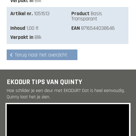
Blik
1051513
Basis
Transparant
1,00 lt
8716544038646
Blik
Terug naar het overzicht
EKODUR TIPS VAN QUINTY
Hoe schilder je een deur met EKODUR? Dat is heel eenvoudig.
Quinty laat het je zien.