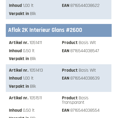
1,00 lt
8716544038622
Blik
Aflak 2K Interieur Glans #2600
1051411
Basis Wit
0,50 lt
8716544038547
Blik
1051413
Basis Wit
1,00 lt
8716544038639
Blik
1051511
Basis
Transparant
0,50 lt
8716544038554