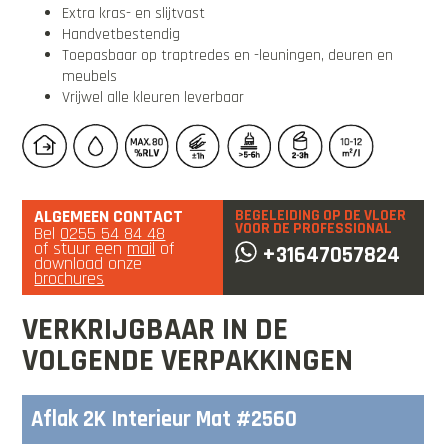
Extra kras- en slijtvast
Handvetbestendig
Toepasbaar op traptredes en -leuningen, deuren en
meubels
Vrijwel alle kleuren leverbaar
ALGEMEEN CONTACT
BEGELEIDING OP DE VLOER
VOOR DE PROFESSIONAL
Bel
0255 54 84 48
of stuur een
mail
of
+31647057824
download onze
brochures
VERKRIJGBAAR IN DE
VOLGENDE VERPAKKINGEN
Aflak 2K Interieur Mat #2560