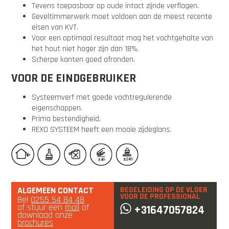
Tevens toepasbaar op oude intact zijnde verflagen.
Geveltimmerwerk moet voldoen aan de meest recente
eisen van KVT.
Voor een optimaal resultaat mag het vochtgehalte van
het hout niet hoger zijn dan 18%.
Scherpe kanten goed afronden.
VOOR DE EINDGEBRUIKER
Systeemverf met goede vochtregulerende
eigenschappen.
Prima bestendigheid.
REXO SYSTEEM heeft een mooie zijdeglans.
ALGEMEEN CONTACT
BEGELEIDING OP DE VLOER
VOOR DE PROFESSIONAL
Bel
0255 54 84 48
of stuur een
mail
of
+31647057824
download onze
brochures