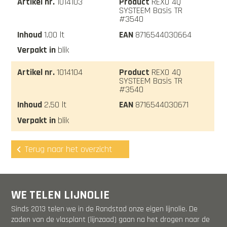
1014103
REXO 4Q
SYSTEEM Basis TR
#3540
1,00 lt
8716544030664
blik
1014104
REXO 4Q
SYSTEEM Basis TR
#3540
2,50 lt
8716544030671
blik
Terug naar het overzicht
WE TELEN LIJNOLIE
Sinds 2013 telen we in de Randstad onze eigen lijnolie. De
zaden van de vlasplant (lijnzaad) gaan na het drogen naar de