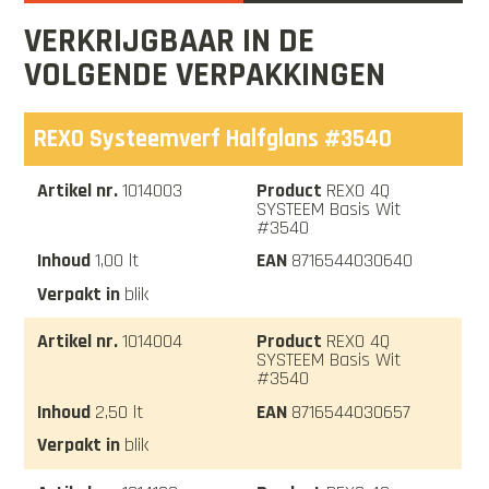
VERKRIJGBAAR IN DE
VOLGENDE VERPAKKINGEN
REXO Systeemverf Halfglans #3540
1014003
REXO 4Q
SYSTEEM Basis Wit
#3540
1,00 lt
8716544030640
blik
1014004
REXO 4Q
SYSTEEM Basis Wit
#3540
2,50 lt
8716544030657
blik