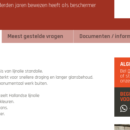
onderden jaren bewezen heeft als beschermer
Meest gestelde vragen
Documenten / infor
ALG
Bel
s van lijnolie standolie.
of s
terkt voor snellere droging en langer glansbehoud.
onz
 monumentaal werk buiten.
.
BEG
elt Hollandse lijnolie
VOO
 kleuren.
lans.
ter.