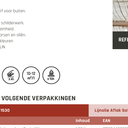
rf voor buiten.
.
schilderwerk.
aamheid.
arsen en oliën.
REF
e kleuren
LIN
E VOLGENDE VERPAKKINGEN
#1530
Lijnolie Aflak S
Inhoud
EAN