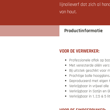
lijnolieverf dat zich al h
van hout.
Productinformatie
VOOR DE VERWERKER:
Professionele aflak op basi
Met veresterde oliën vers
Bij uitstek geschikt voor
Prachtige bolle hoogglans
Geproduceerd met eigen te
Verkrijgbaar in vrijwel alle
Verkrijgbaar in Satijn en G
Verkrijgbaar in 1, 2,5 & 5 li