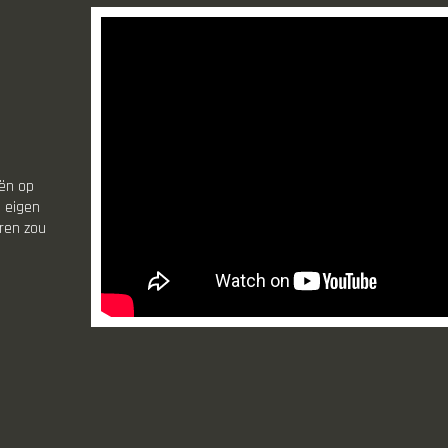
ën op
s eigen
eren zou