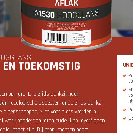
HOOGGLANS
G EN TOEKOMSTIG
UNI
Pr
vo
Me
 een opmars. Enerzijds dankzij haar
vo
gl
aam ecologische aspecten, anderzijds dankzij
Pr
he eigenschappen. Niet voor niets worden nu
Oo
 werk honderden jaren oude lijnolieverflagen
edig intact zijn. Bij monumenten hoort