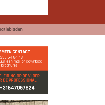
matiebladen
EMEEN CONTACT
0255 54 84 48
tuur een
mail
of download
e
brochures
ELEIDING OP DE VLOER
R DE PROFESSIONAL
+31647057824