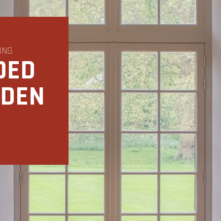
ING
OED
RDEN