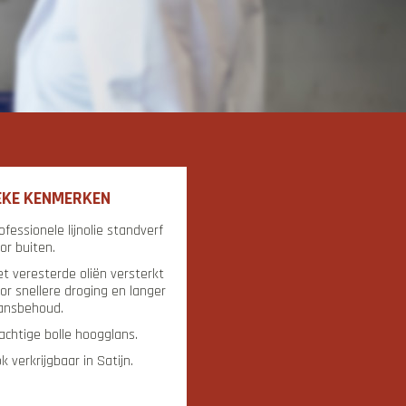
EKE KENMERKEN
ofessionele lijnolie standverf
or buiten.
t veresterde oliën versterkt
or snellere droging en langer
ansbehoud.
achtige bolle hoogglans.
k verkrijgbaar in Satijn.