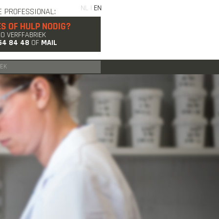
NL |
EN
E PROFESSIONAL:
ES OF HULP NODIG?
GO VERFFABRIEK
54 84 48
OF
MAIL