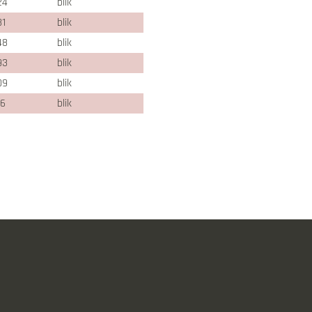
24
blik
31
blik
48
blik
93
blik
09
blik
16
blik