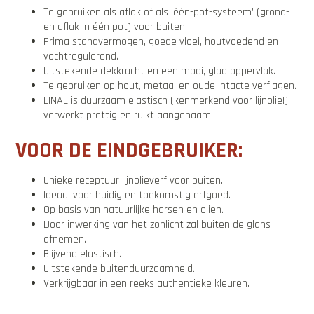
Te gebruiken als aflak of als ‘één-pot-systeem’ (grond-
en aflak in één pot) voor buiten.
Prima standvermogen, goede vloei, houtvoedend en
vochtregulerend.
Uitstekende dekkracht en een mooi, glad oppervlak.
Te gebruiken op hout, metaal en oude intacte verflagen.
LINAL is duurzaam elastisch (kenmerkend voor lijnolie!)
verwerkt prettig en ruikt aangenaam.
VOOR DE EINDGEBRUIKER:
Unieke receptuur lijnolieverf voor buiten.
Ideaal voor huidig en toekomstig erfgoed.
Op basis van natuurlijke harsen en oliën.
Door inwerking van het zonlicht zal buiten de glans
afnemen.
Blijvend elastisch.
Uitstekende buitenduurzaamheid.
Verkrijgbaar in een reeks authentieke kleuren.