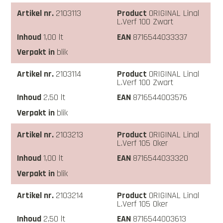
2103113
ORIGINAL Linal
L.Verf 100 Zwart
1,00 lt
8716544033337
blik
2103114
ORIGINAL Linal
L.Verf 100 Zwart
2,50 lt
8716544003576
blik
2103213
ORIGINAL Linal
L.Verf 105 Oker
1,00 lt
8716544033320
blik
2103214
ORIGINAL Linal
L.Verf 105 Oker
2,50 lt
8716544003613