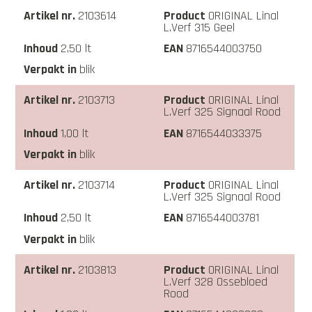
2103614
ORIGINAL Linal
L.Verf 315 Geel
2,50 lt
8716544003750
blik
2103713
ORIGINAL Linal
L.Verf 325 Signaal Rood
1,00 lt
8716544033375
blik
2103714
ORIGINAL Linal
L.Verf 325 Signaal Rood
2,50 lt
8716544003781
blik
2103813
ORIGINAL Linal
L.Verf 328 Ossebloed
Rood