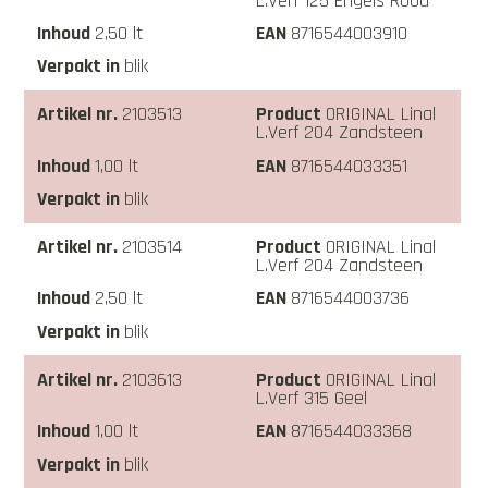
L.Verf 125 Engels Rood
2,50 lt
8716544003910
blik
2103513
ORIGINAL Linal
L.Verf 204 Zandsteen
1,00 lt
8716544033351
blik
2103514
ORIGINAL Linal
L.Verf 204 Zandsteen
2,50 lt
8716544003736
blik
2103613
ORIGINAL Linal
L.Verf 315 Geel
1,00 lt
8716544033368
blik