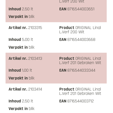
L.Verf 200 Wit
2,50 lt
8716544003651
blik
2103315
ORIGINAL Linal
L.Verf 200 Wit
5,00 lt
8716544003668
blik
2103413
ORIGINAL Linal
L.Verf 201 Gebroken Wit
1,00 lt
8716544033344
blik
2103414
ORIGINAL Linal
L.Verf 201 Gebroken Wit
2,50 lt
8716544003712
blik