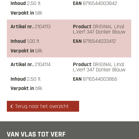
2,50 lt
8716544003842
blik
2104113
ORIGINAL Linal
L.Verf 347 Donker Blauw
1,00 lt
8716544033412
blik
2104114
ORIGINAL Linal
L.Verf 347 Donker Blauw
2,50 lt
8716544003866
blik
Terug naar het overzicht
VAN VLAS TOT VERF