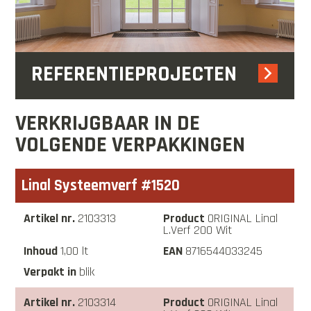
REFERENTIEPROJECTEN
VERKRIJGBAAR IN DE
VOLGENDE VERPAKKINGEN
Linal Systeemverf #1520
2103313
ORIGINAL Linal
L.Verf 200 Wit
1,00 lt
8716544033245
blik
2103314
ORIGINAL Linal