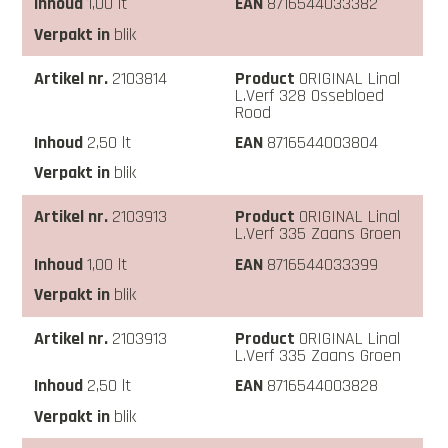
1,00 lt
8716544033382
blik
2103814
ORIGINAL Linal
L.Verf 328 Ossebloed
Rood
2,50 lt
8716544003804
blik
2103913
ORIGINAL Linal
L.Verf 335 Zaans Groen
1,00 lt
8716544033399
blik
2103913
ORIGINAL Linal
L.Verf 335 Zaans Groen
2,50 lt
8716544003828
blik