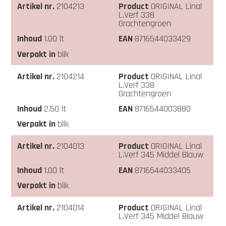
2104213
ORIGINAL Linal
L.Verf 338
Grachtengroen
1,00 lt
8716544033429
blik
2104214
ORIGINAL Linal
L.Verf 338
Grachtengroen
2,50 lt
8716544003880
blik
2104013
ORIGINAL Linal
L.Verf 345 Middel Blauw
1,00 lt
8716544033405
blik
2104014
ORIGINAL Linal
L.Verf 345 Middel Blauw