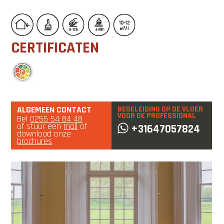
CERTIFICATEN
ALGEMEEN CONTACT
BEGELEIDING OP DE VLOER
VOOR DE PROFESSIONAL
Bel
0255 54 84 48
of stuur een
mail
of
+31647057824
download onze
brochures