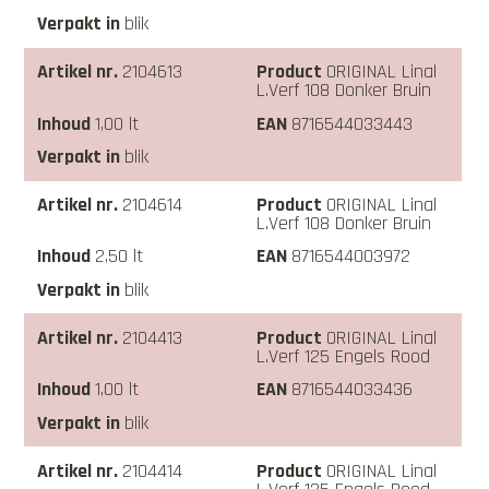
blik
2104613
ORIGINAL Linal
L.Verf 108 Donker Bruin
1,00 lt
8716544033443
blik
2104614
ORIGINAL Linal
L.Verf 108 Donker Bruin
2,50 lt
8716544003972
blik
2104413
ORIGINAL Linal
L.Verf 125 Engels Rood
1,00 lt
8716544033436
blik
2104414
ORIGINAL Linal