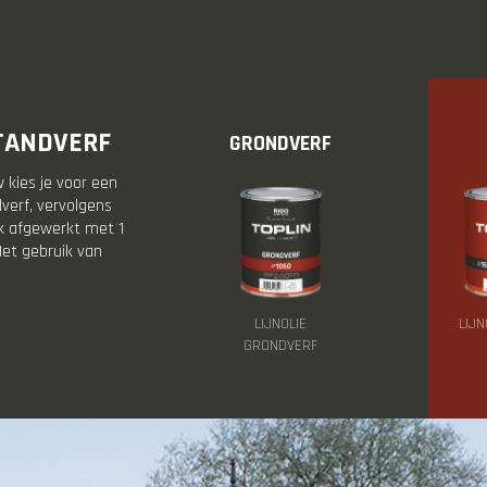
STANDVERF
GRONDVERF
kies je voor een
dverf, vervolgens
ak afgewerkt met 1
Het gebruik van
LIJNOLIE
LIJN
GRONDVERF