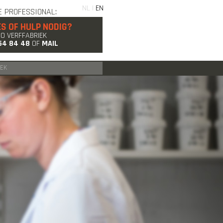
NL |
EN
E PROFESSIONAL:
ES OF HULP NODIG?
GO VERFFABRIEK
54 84 48
OF
MAIL