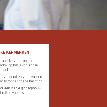
EKE KENMERKEN
tuurlijke grondverf en
orlak op basis van lijnolie-
andolie.
utvoedend en goed vullend
or bijzonder goede hechting.
or een ideale glansopbouw
bruik je voorlak.