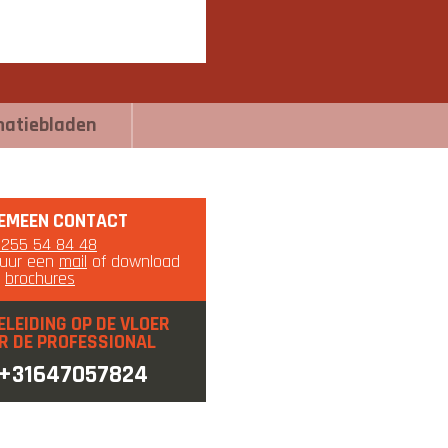
matiebladen
EMEEN CONTACT
0255 54 84 48
tuur een
mail
of download
e
brochures
ELEIDING OP DE VLOER
R DE PROFESSIONAL
+31647057824