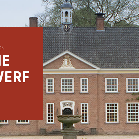
EN
IE
VERF