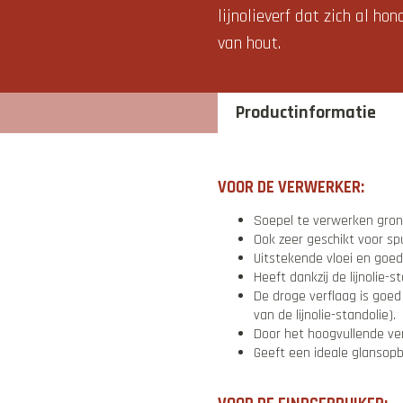
lijnolieverf dat zich al h
van hout.
Productinformatie
VOOR DE VERWERKER:
Soepel te verwerken grond
Ook zeer geschikt voor spu
Uitstekende vloei en goe
Heeft dankzij de lijnolie
De droge verflaag is goed
van de lijnolie-standolie).
Door het hoogvullende ve
Geeft een ideale glansop