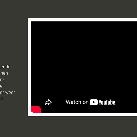
ggende
igen
ons
de
ar weer
rf.