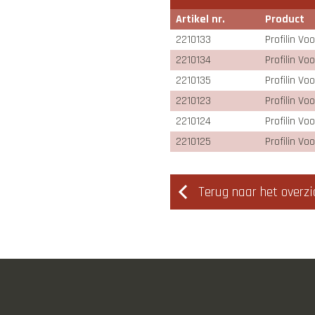
Artikel nr.
Product
2210133
Profilin Vo
2210134
Profilin Vo
2210135
Profilin Vo
2210123
Profilin Vo
2210124
Profilin Vo
2210125
Profilin Vo
Terug naar het overzi