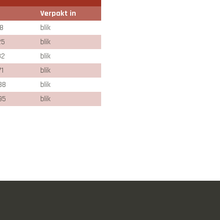
Verpakt in
8
blik
25
blik
32
blik
1
blik
88
blik
95
blik