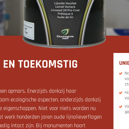
G EN TOEKOMSTIG
UNI
Na
vo
st
 een opmars. Enerzijds dankzij haar
Ho
vo
aam ecologische aspecten, anderzijds dankzij
Vo
he eigenschappen. Niet voor niets worden nu
ge
 werk honderden jaren oude lijnolieverflagen
edig intact zijn. Bij monumenten hoort