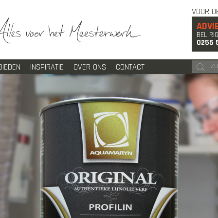
VOOR D
ADVI
BEL RI
0255 
BIEDEN
INSPIRATIE
OVER ONS
CONTACT