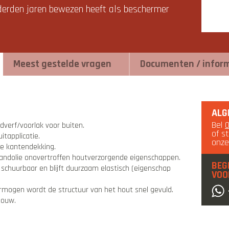
onderden jaren bewezen heeft als beschermer
Meest gestelde vragen
Documenten / infor
ALG
Bel
verf/voorlak voor buiten.
of s
itapplicatie.
onz
de kantendekking.
-standolie onovertroffen houtverzorgende eigenschappen.
BEG
 schuurbaar en blijft duurzaam elastisch (eigenschap
VOO
rmogen wordt de structuur van het hout snel gevuld.
bouw.