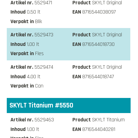
5529471
SKYLT Original
0,50 lt
8716544038097
Blik
5529473
SKYLT Original
1,00 lt
8716544018730
Fles
5529474
SKYLT Original
4,00 lt
8716544018747
Can
SKYLT Titanium #5550
5529463
SKYLT Titanium
1,00 lt
8716544040281