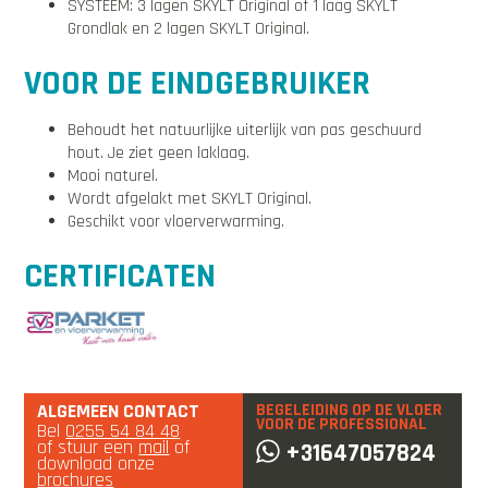
SYSTEEM: 3 lagen SKYLT Original of 1 laag SKYLT
Grondlak en 2 lagen SKYLT Original.
VOOR DE EINDGEBRUIKER
Behoudt het natuurlijke uiterlijk van pas geschuurd
hout. Je ziet geen laklaag.
Mooi naturel.
Wordt afgelakt met SKYLT Original.
Geschikt voor vloerverwarming.
CERTIFICATEN
ALGEMEEN CONTACT
BEGELEIDING OP DE VLOER
VOOR DE PROFESSIONAL
Bel
0255 54 84 48
of stuur een
mail
of
+31647057824
download onze
brochures