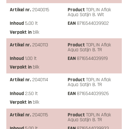
2040015
TOPLIN Aflak
Aqua Satijn B. Wit
5,00 lt
8716544039902
blik
2040113
TOPLIN Aflak
Aqua Satijn B. TR
1,00 lt
8716544039919
blik
2040114
TOPLIN Aflak
Aqua Satijn B. TR
2,50 lt
8716544039926
blik
2040115
TOPLIN Aflak
Aqua Satijn B. TR
5,00 lt
8716544039933