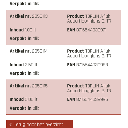
blik
2050113
TOPLIN Aflak
Aqua Hoogglans B. TR
1,00 lt
8716544039971
blik
2050114
TOPLIN Aflak
Aqua Hoogglans B. TR
2,50 lt
8716544039988
blik
2050115
TOPLIN Aflak
Aqua Hoogglans B. TR
5,00 lt
8716544039995
blik
Terug naar het overzicht