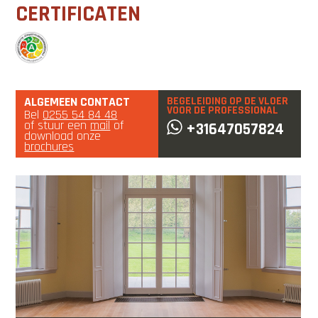
CERTIFICATEN
ALGEMEEN CONTACT
BEGELEIDING OP DE VLOER
VOOR DE PROFESSIONAL
Bel
0255 54 84 48
of stuur een
mail
of
+31647057824
download onze
brochures