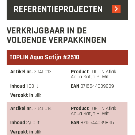
REFERENTIEPROJECTEN
VERKRIJGBAAR IN DE
VOLGENDE VERPAKKINGEN
TOPLIN Aqua Satijn #2510
2040013
TOPLIN Aflak
Aqua Satijn B. Wit
1,00 lt
8716544039889
blik
2040014
TOPLIN Aflak
Aqua Satijn B. Wit
2,50 lt
8716544039896
blik