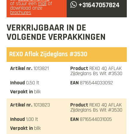
of stuur een
mail
of
+31647057824
download onze
brochures
VERKRIJGBAAR IN DE
VOLGENDE VERPAKKINGEN
REXO Aflak Zijdeglans #3530
1013821
REXO 4Q AFLAK
Zijdeglans Bs Wit #3530
0,50 lt
8716544033092
blik
1013823
REXO 4Q AFLAK
Zijdeglans Bs Wit #3530
1,00 lt
8716544031005
blik