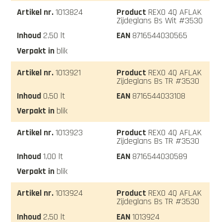
1013824
REXO 4Q AFLAK
Zijdeglans Bs Wit #3530
2,50 lt
8716544030565
blik
1013921
REXO 4Q AFLAK
Zijdeglans Bs TR #3530
0,50 lt
8716544033108
blik
1013923
REXO 4Q AFLAK
Zijdeglans Bs TR #3530
1,00 lt
8716544030589
blik
1013924
REXO 4Q AFLAK
Zijdeglans Bs TR #3530
2,50 lt
1013924