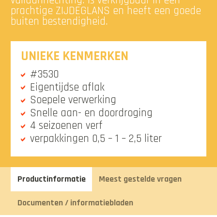
vuilaanhechting. Is verkrijgbaar in een
prachtige ZIJDEGLANS en heeft een goede
buiten bestendigheid.
UNIEKE KENMERKEN
#3530
Eigentijdse aflak
Soepele verwerking
Snelle aan- en doordroging
4 seizoenen verf
verpakkingen 0,5 – 1 – 2,5 liter
Productinformatie
Meest gestelde vragen
Documenten / informatiebladen