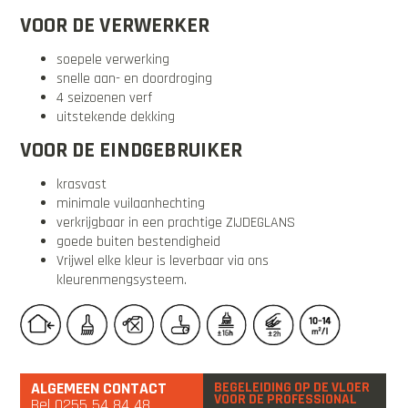
VOOR DE VERWERKER
soepele verwerking
snelle aan- en doordroging
4 seizoenen verf
uitstekende dekking
VOOR DE EINDGEBRUIKER
krasvast
minimale vuilaanhechting
verkrijgbaar in een prachtige ZIJDEGLANS
goede buiten bestendigheid
Vrijwel elke kleur is leverbaar via ons
kleurenmengsysteem.
ALGEMEEN CONTACT
BEGELEIDING OP DE VLOER
VOOR DE PROFESSIONAL
Bel
0255 54 84 48