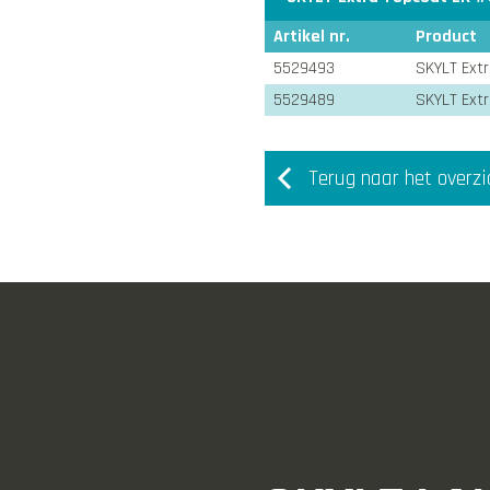
Artikel nr.
Product
5529493
SKYLT Ext
5529489
SKYLT Ext
Terug naar het overzi