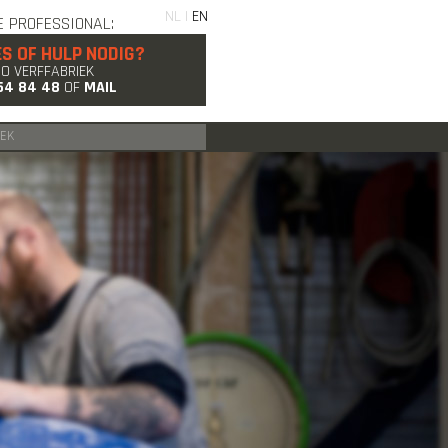
NL |
EN
E PROFESSIONAL:
ES OF HULP NODIG?
GO VERFFABRIEK
54 84 48
OF
MAIL