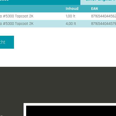
Inhoud
EAN
ra #5300 Topcoat 2K
1,00 lt
871654404456
ra #5300 Topcoat 2K
4,00 lt
871654404457
cht