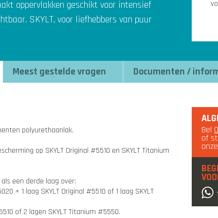
akt oppervlakken geschikt voor intensief
vo
chtbaar. SKYLT, voor liefhebbers van puur
Meest gestelde vragen
Documenten / infor
ALG
Bel
nten polyurethaanlak.
of s
onz
bescherming op SKYLT Original #5510 en SKYLT Titanium
BEG
VOO
als een derde laag over:
5020 + 1 laag SKYLT Original #5510 of 1 laag SKYLT
#5510 of 2 lagen SKYLT Titanium #5550.