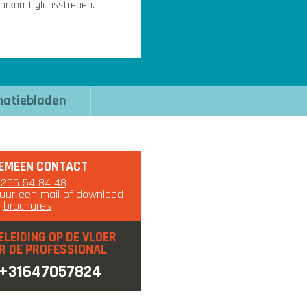
orkomt glansstrepen.
matiebladen
EMEEN CONTACT
0255 54 84 48
tuur een
mail
of download
e
brochures
ELEIDING OP DE VLOER
R DE PROFESSIONAL
+31647057824