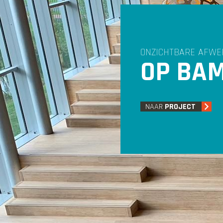
ONZICHTBARE AFWE
OP BA
NAAR
PROJECT