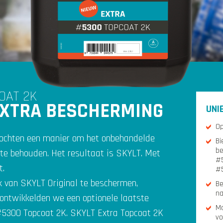
OAT 2K
EXTRA BESCHERMING
UNI
Op
ochten een manier om het onbehandelde
Bi
be
 te behouden. Het resultaat is SKYLT. Met
#5
t.
#
jk van SKYLT Original te beschermen,
Be
na
ontwikkelden we een optionele laatste
Ma
#5300 Topcoat 2K. SKYLT Extra Topcoat 2K
vo