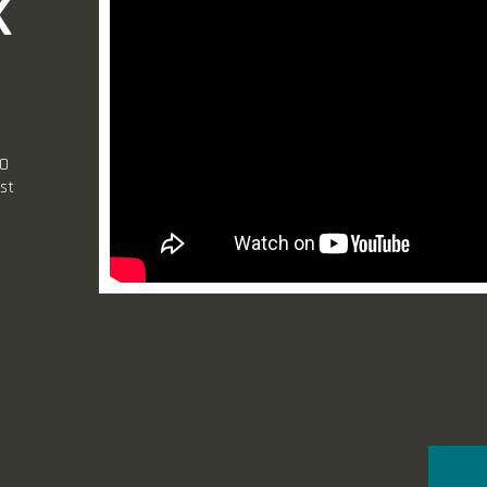
K
GO
est