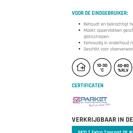
VOOR DE EINDGEBRUIKER:
Behoudt en bekrachtigt het 
Maakt oppervlakken gesch
glansstrepen.
Eenvoudig in onderhoud m
Geschikt voor vloerverwar
CERTIFICATEN
VERKRIJGBAAR IN D
SKYLT Extra Topcoat 2K 