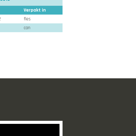
Verpakt in
2
fles
9
can