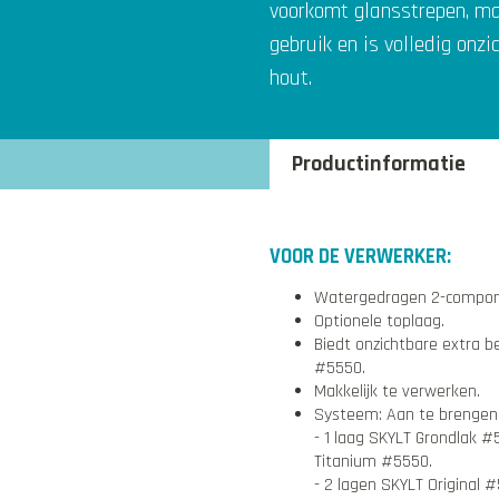
voorkomt glansstrepen, ma
gebruik en is volledig onzi
hout.
Productinformatie
VOOR DE VERWERKER:
Watergedragen 2-compone
Optionele toplaag.
Biedt onzichtbare extra 
#5550.
Makkelijk te verwerken.
Systeem: Aan te brengen 
- 1 laag SKYLT Grondlak #
Titanium #5550.
- 2 lagen SKYLT Original 